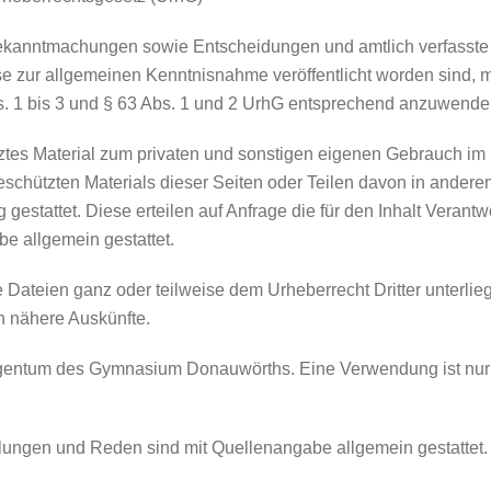
ekanntmachungen sowie Entscheidungen und amtlich verfasste
sse zur allgemeinen Kenntnisnahme veröffentlicht worden sind,
. 1 bis 3 und § 63 Abs. 1 und 2 UrhG entsprechend anzuwende
ütztes Material zum privaten und sonstigen eigenen Gebrauch 
eschützten Materials dieser Seiten oder Teilen davon in andere
ng gestattet. Diese erteilen auf Anfrage die für den Inhalt Vera
e allgemein gestattet.
ge Dateien ganz oder teilweise dem Urheberrecht Dritter unterl
en nähere Auskünfte.
ntum des Gymnasium Donauwörths. Eine Verwendung ist nur nac
lungen und Reden sind mit Quellenangabe allgemein gestattet.